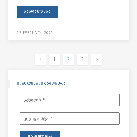
ᲒᲐᲒᲠᲫᲔᲚᲔᲑᲐ
17 FEBRUARY, 2021
1
2
3
ᲡᲘᲐᲮᲚᲔᲔᲑᲘᲡ ᲒᲐᲛᲝᲬᲔᲠᲐ