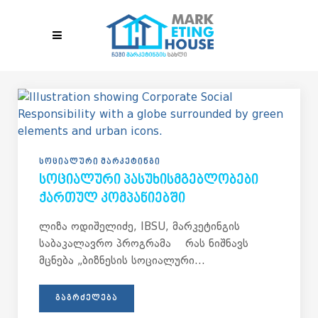
Skip to main content
ᲡᲝᲪᲘᲐᲚᲣᲠᲘ ᲛᲐᲠᲙᲔᲢᲘᲜᲒᲘ
ᲡᲝᲪᲘᲐᲚᲣᲠᲘ ᲞᲐᲡᲣᲮᲘᲡᲛᲒᲔᲑᲚᲝᲑᲔᲑᲘ
ᲥᲐᲠᲗᲣᲚ ᲙᲝᲛᲞᲐᲜᲘᲔᲑᲨᲘ
ლიზა ოდიშელიძე, IBSU, მარკეტინგის
საბაკალავრო პროგრამა რას ნიშნავს
მცნება „ბიზნესის სოციალური...
ᲒᲐᲒᲠᲫᲔᲚᲔᲑᲐ