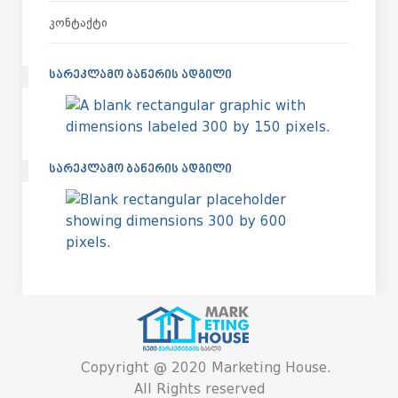
Კონტაქტი
ᲡᲐᲠᲔᲙᲚᲐᲛᲝ ᲑᲐᲜᲔᲠᲘᲡ ᲐᲓᲒᲘᲚᲘ
ᲡᲐᲠᲔᲙᲚᲐᲛᲝ ᲑᲐᲜᲔᲠᲘᲡ ᲐᲓᲒᲘᲚᲘ
Copyright @ 2020 Marketing House.
All Rights reserved