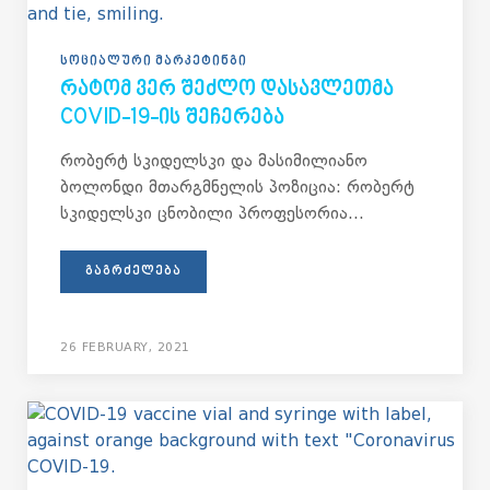
ᲡᲝᲪᲘᲐᲚᲣᲠᲘ ᲛᲐᲠᲙᲔᲢᲘᲜᲒᲘ
ᲠᲐᲢᲝᲛ ᲕᲔᲠ ᲨᲔᲫᲚᲝ ᲓᲐᲡᲐᲕᲚᲔᲗᲛᲐ
COVID-19-ᲘᲡ ᲨᲔᲩᲔᲠᲔᲑᲐ
რობერტ სკიდელსკი და მასიმილიანო
ბოლონდი მთარგმნელის პოზიცია: რობერტ
სკიდელსკი ცნობილი პროფესორია...
ᲒᲐᲒᲠᲫᲔᲚᲔᲑᲐ
26 FEBRUARY, 2021