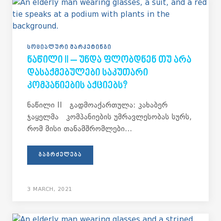
ᲡᲝᲪᲘᲐᲚᲣᲠᲘ ᲛᲐᲠᲙᲔᲢᲘᲜᲒᲘ
ᲜᲐᲬᲘᲚᲘ II – ᲣᲜᲓᲐ ᲤᲚᲝᲑᲓᲜᲔᲜ ᲗᲣ ᲐᲠᲐ
ᲓᲐᲡᲐᲥᲛᲔᲑᲣᲚᲔᲑᲘ ᲡᲐᲙᲣᲗᲐᲠᲘ
ᲙᲝᲛᲞᲐᲜᲘᲔᲑᲘᲡ ᲐᲥᲪᲘᲔᲑᲡ?
ნაწილი II გადმოაქართულა: კახაბერ
ჯაყელმა კომპანიების უმრავლესობას სურს,
რომ მისი თანამშრომლები...
ᲒᲐᲒᲠᲫᲔᲚᲔᲑᲐ
3 MARCH, 2021