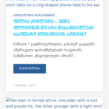
ᲡᲝᲪᲘᲐᲚᲣᲠᲘ ᲛᲐᲠᲙᲔᲢᲘᲜᲒᲘ
ᲤᲘᲚᲘᲞ ᲙᲝᲢᲚᲔᲠᲘ – ᲣᲜᲓᲐ
ᲤᲚᲝᲑᲓᲜᲔᲜ ᲗᲣ ᲐᲠᲐ ᲓᲐᲡᲐᲥᲛᲔᲑᲣᲚᲔᲑᲘ
ᲡᲐᲙᲣᲗᲐᲠᲘ ᲙᲝᲛᲞᲐᲜᲘᲔᲑᲘᲡ ᲐᲥᲪᲘᲔᲑᲡ?
ნაწილი I გადმოაქართულა კახაბერ ჯაყელმა
ამერიკელი დასაქმებულები საკუთარი
სამუშაოთი კმაყოფილები არიან?...
ᲒᲐᲒᲠᲫᲔᲚᲔᲑᲐ
3 MARCH, 2021