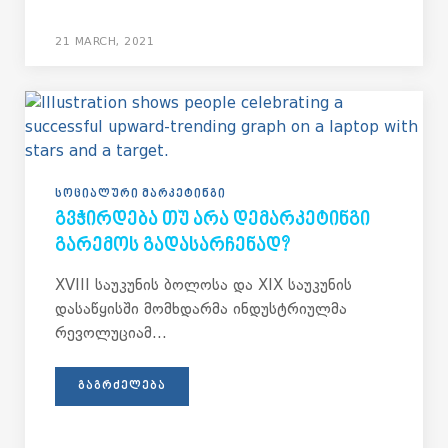
21 MARCH, 2021
ᲡᲝᲪᲘᲐᲚᲣᲠᲘ ᲛᲐᲠᲙᲔᲢᲘᲜᲒᲘ
ᲒᲕᲭᲘᲠᲓᲔᲑᲐ ᲗᲣ ᲐᲠᲐ ᲓᲔᲛᲐᲠᲙᲔᲢᲘᲜᲒᲘ
ᲒᲐᲠᲔᲛᲝᲡ ᲒᲐᲓᲐᲡᲐᲠᲩᲔᲜᲐᲓ?
XVIII საუკუნის ბოლოსა და XIX საუკუნის
დასაწყისში მომხდარმა ინდუსტრიულმა
რევოლუციამ...
ᲒᲐᲒᲠᲫᲔᲚᲔᲑᲐ