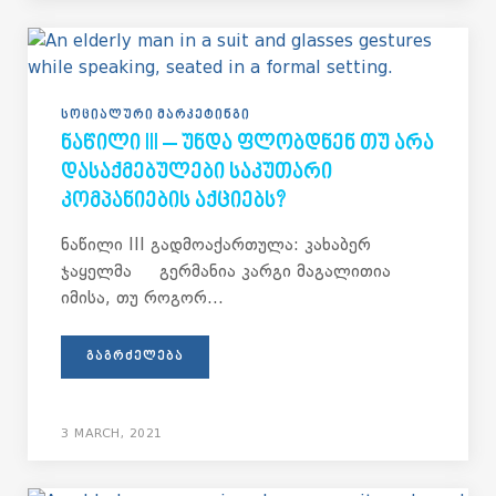
ᲡᲝᲪᲘᲐᲚᲣᲠᲘ ᲛᲐᲠᲙᲔᲢᲘᲜᲒᲘ
ᲜᲐᲬᲘᲚᲘ III – ᲣᲜᲓᲐ ᲤᲚᲝᲑᲓᲜᲔᲜ ᲗᲣ ᲐᲠᲐ
ᲓᲐᲡᲐᲥᲛᲔᲑᲣᲚᲔᲑᲘ ᲡᲐᲙᲣᲗᲐᲠᲘ
ᲙᲝᲛᲞᲐᲜᲘᲔᲑᲘᲡ ᲐᲥᲪᲘᲔᲑᲡ?
ნაწილი III გადმოაქართულა: კახაბერ
ჯაყელმა გერმანია კარგი მაგალითია
იმისა, თუ როგორ...
ᲒᲐᲒᲠᲫᲔᲚᲔᲑᲐ
3 MARCH, 2021