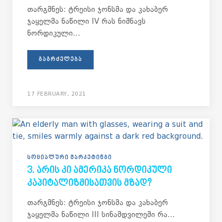
თარგმნეს: ტრეისი ჯონსმა და კახაბერ
ჯაყელმა ნაწილი IV რას ნიშნავს
ნორდიკული...
ᲒᲐᲒᲠᲫᲔᲚᲔᲑᲐ
17 FEBRUARY, 2021
ᲡᲝᲪᲘᲐᲚᲣᲠᲘ ᲛᲐᲠᲙᲔᲢᲘᲜᲒᲘ
3. ᲐᲠᲘᲡ ᲙᲘ ᲐᲛᲔᲠᲘᲙᲐ ᲜᲝᲠᲓᲘᲙᲣᲚᲘ
ᲙᲐᲞᲘᲢᲐᲚᲘᲖᲛᲘᲡᲐᲗᲕᲘᲡ ᲛᲖᲐᲓ?
თარგმნეს: ტრეისი ჯონსმა და კახაბერ
ჯაყელმა ნაწილი III სინამდვილეში რა...