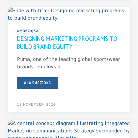
ᲑᲠᲔᲜᲓᲘᲜᲒᲘ
DESIGNING MARKETING PROGRAMS TO
BUILD BRAND EQUITY
Puma, one of the leading global sportswear
brands, employs a...
ᲒᲐᲒᲠᲫᲔᲚᲔᲑᲐ
19 NOVEMBER, 2024