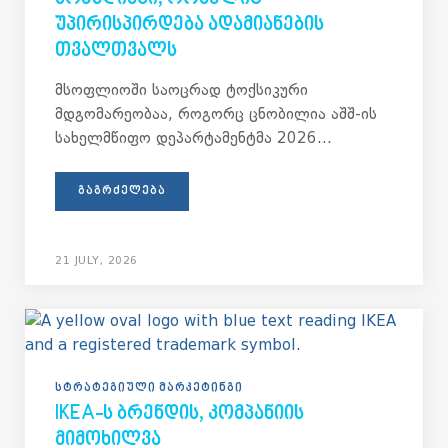
ᲣᲞᲘᲠᲘᲡᲞᲘᲠᲓᲔᲑᲐ ᲐᲓᲐᲛᲘᲐᲜᲔᲑᲘᲡ
ᲗᲕᲐᲚᲗᲕᲐᲚᲡ
მსოფლიოში საოცრად ტოქსიკური
მდგომარეობაა, როგორც ცნობილია აშშ-ის
სახელმწიფო დეპარტამენტმა 2026...
ᲒᲐᲒᲠᲫᲔᲚᲔᲑᲐ
21 JULY, 2026
ᲡᲢᲠᲐᲢᲔᲒᲘᲣᲚᲘ ᲛᲐᲠᲙᲔᲢᲘᲜᲒᲘ
IKEA-Ს ᲑᲠᲔᲜᲓᲘᲡ, ᲙᲝᲛᲞᲐᲜᲘᲘᲡ
ᲛᲘᲛᲝᲮᲘᲚᲕᲐ