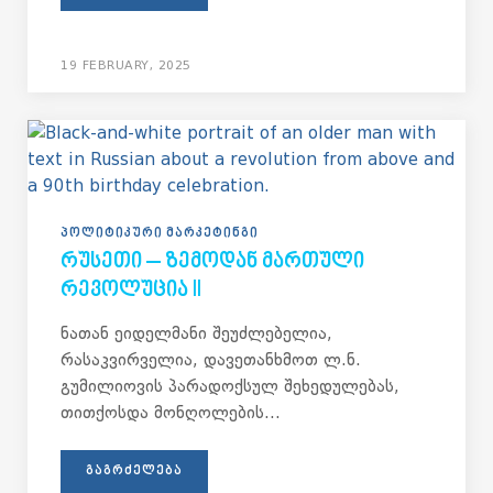
19 FEBRUARY, 2025
ᲞᲝᲚᲘᲢᲘᲙᲣᲠᲘ ᲛᲐᲠᲙᲔᲢᲘᲜᲒᲘ
ᲠᲣᲡᲔᲗᲘ – ᲖᲔᲛᲝᲓᲐᲜ ᲛᲐᲠᲗᲣᲚᲘ
ᲠᲔᲕᲝᲚᲣᲪᲘᲐ II
ნათან ეიდელმანი შეუძლებელია,
რასაკვირველია, დავეთანხმოთ ლ.ნ.
გუმილიოვის პარადოქსულ შეხედულებას,
თითქოსდა მონღოლების...
ᲒᲐᲒᲠᲫᲔᲚᲔᲑᲐ