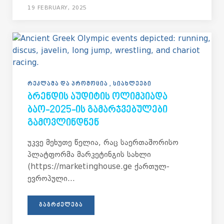
19 FEBRUARY, 2025
ᲠᲔᲙᲚᲐᲛᲐ ᲓᲐ ᲞᲠᲝᲛᲝᲪᲘᲐ
ᲡᲘᲐᲮᲚᲔᲔᲑᲘ
ᲑᲠᲔᲜᲓᲘᲡ ᲐᲣᲓᲘᲢᲘᲡ ᲝᲚᲘᲛᲞᲘᲐᲓᲐ
ᲑᲐᲝ-2025-ᲘᲡ ᲒᲐᲛᲐᲠᲯᲕᲔᲑᲣᲚᲔᲑᲘ
ᲒᲐᲛᲝᲕᲚᲘᲜᲓᲜᲔᲜ
უკვე მეხუთე წელია, რაც საერთაშორისო
პლატფორმა მარკეტინგის სახლი
(https://marketinghouse.ge ქართულ-
ევროპული...
ᲒᲐᲒᲠᲫᲔᲚᲔᲑᲐ