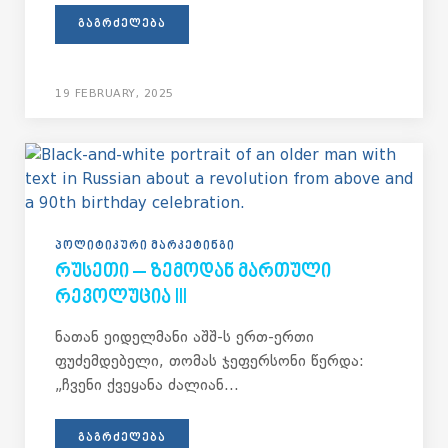
ᲒᲐᲒᲠᲫᲔᲚᲔᲑᲐ
19 FEBRUARY, 2025
ᲞᲝᲚᲘᲢᲘᲙᲣᲠᲘ ᲛᲐᲠᲙᲔᲢᲘᲜᲒᲘ
ᲠᲣᲡᲔᲗᲘ – ᲖᲔᲛᲝᲓᲐᲜ ᲛᲐᲠᲗᲣᲚᲘ
ᲠᲔᲕᲝᲚᲣᲪᲘᲐ III
ნათან ეიდელმანი აშშ-ს ერთ-ერთი
ფუძემდებელი, თომას ჯეფერსონი წერდა:
„ჩვენი ქვეყანა ძალიან...
ᲒᲐᲒᲠᲫᲔᲚᲔᲑᲐ