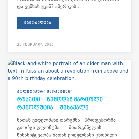
და ვენსის უკან? ამერიკის...
ᲒᲐᲒᲠᲫᲔᲚᲔᲑᲐ
25 FEBRUARY, 2025
ᲞᲝᲚᲘᲢᲘᲙᲣᲠᲘ ᲛᲐᲠᲙᲔᲢᲘᲜᲒᲘ
ᲠᲣᲡᲔᲗᲘ – ᲖᲔᲛᲝᲓᲐᲜ ᲛᲐᲠᲗᲣᲚᲘ
ᲠᲔᲕᲝᲚᲣᲪᲘᲐ – ᲨᲔᲡᲐᲕᲐᲚᲘ
ნათან ეიდელმანი თარგმნა პროფესორმა
გიორგი ღლონტმა მთარგმნელის
წინასიტყვაობა ნათან ეიდელმანი ცნობილი