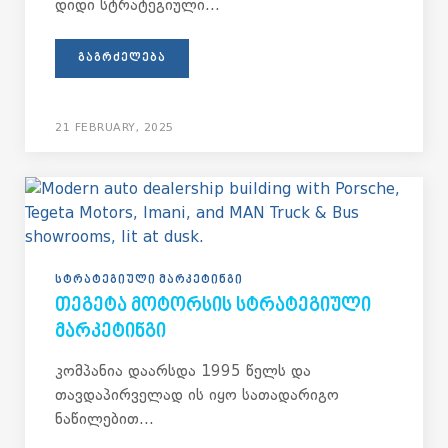
დიდი სტრატეგიული...
ᲒᲐᲒᲠᲫᲔᲚᲔᲑᲐ
21 FEBRUARY, 2025
ᲡᲢᲠᲐᲢᲔᲒᲘᲣᲚᲘ ᲛᲐᲠᲙᲔᲢᲘᲜᲒᲘ
ᲗᲔᲒᲔᲢᲐ ᲛᲝᲢᲝᲠᲡᲘᲡ ᲡᲢᲠᲐᲢᲔᲒᲘᲣᲚᲘ
ᲛᲐᲠᲙᲔᲢᲘᲜᲒᲘ
კომპანია დაარსდა 1995 წელს და
თავდაპირველად ის იყო სათადარიგო
ნაწილებით...