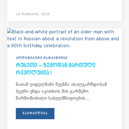
19 FEBRUARY, 2025
ᲞᲝᲚᲘᲢᲘᲙᲣᲠᲘ ᲛᲐᲠᲙᲔᲢᲘᲜᲒᲘ
ᲠᲣᲡᲔᲗᲘ – ᲖᲔᲛᲝᲓᲐᲜ ᲛᲐᲠᲗᲣᲚᲘ
ᲠᲔᲕᲝᲚᲣᲪᲘᲐ I
ნათან ეიდელმანი ჩვენმა ახალგარზდობამ
ბევრი უნდა იკითხოს მის გარშემო
წარმოშობილი სახელმწიფოების...
ᲒᲐᲒᲠᲫᲔᲚᲔᲑᲐ