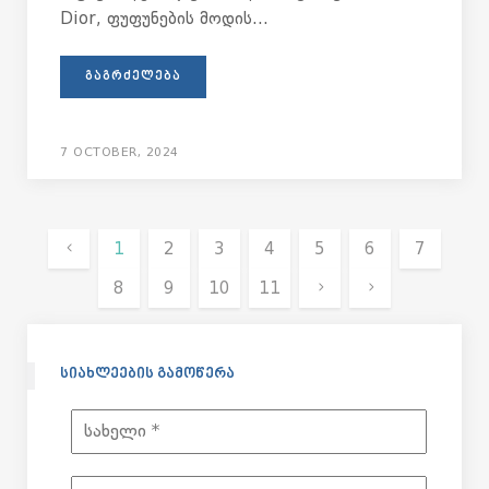
Dior, ფუფუნების მოდის...
ᲒᲐᲒᲠᲫᲔᲚᲔᲑᲐ
7 OCTOBER, 2024
1
2
3
4
5
6
7
8
9
10
11
ᲡᲘᲐᲮᲚᲔᲔᲑᲘᲡ ᲒᲐᲛᲝᲬᲔᲠᲐ