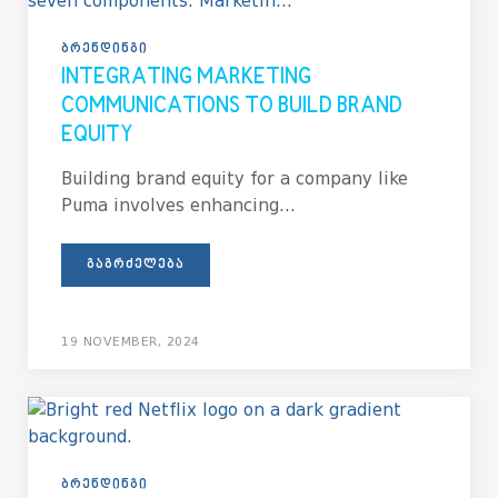
ᲑᲠᲔᲜᲓᲘᲜᲒᲘ
INTEGRATING MARKETING
COMMUNICATIONS TO BUILD BRAND
EQUITY
Building brand equity for a company like
Puma involves enhancing...
ᲒᲐᲒᲠᲫᲔᲚᲔᲑᲐ
19 NOVEMBER, 2024
ᲑᲠᲔᲜᲓᲘᲜᲒᲘ