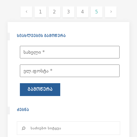
1
2
3
4
5
ᲡᲘᲐᲮᲚᲔᲔᲑᲘᲡ ᲒᲐᲛᲝᲬᲔᲠᲐ
ᲫᲔᲑᲜᲐ