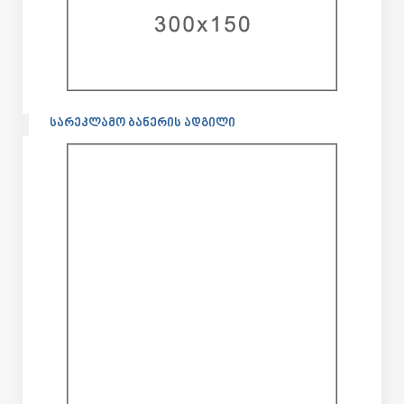
ᲡᲐᲠᲔᲙᲚᲐᲛᲝ ᲑᲐᲜᲔᲠᲘᲡ ᲐᲓᲒᲘᲚᲘ