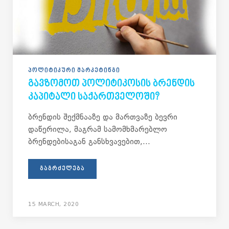
ᲞᲝᲚᲘᲢᲘᲙᲣᲠᲘ ᲛᲐᲠᲙᲔᲢᲘᲜᲒᲘ
ᲒᲐᲕᲖᲝᲛᲝᲗ ᲞᲝᲚᲘᲢᲘᲙᲝᲡᲘᲡ ᲑᲠᲔᲜᲓᲘᲡ
ᲙᲐᲞᲘᲢᲐᲚᲘ ᲡᲐᲥᲐᲠᲗᲕᲔᲚᲝᲨᲘ?
ბრენდის შექმნააზე და მართვაზე ბევრი
დაწერილა, მაგრამ სამომხმარებლო
ბრენდებისაგან განსხვავებით,...
ᲒᲐᲒᲠᲫᲔᲚᲔᲑᲐ
15 MARCH, 2020