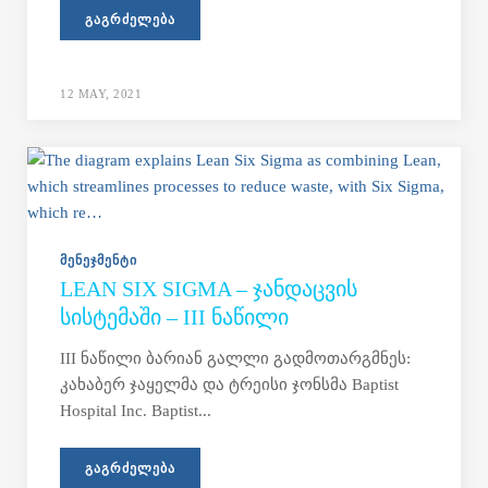
ᲒᲐᲒᲠᲫᲔᲚᲔᲑᲐ
12 MAY, 2021
ᲛᲔᲜᲔᲯᲛᲔᲜᲢᲘ
LEAN SIX SIGMA – ᲯᲐᲜᲓᲐᲪᲕᲘᲡ
ᲡᲘᲡᲢᲔᲛᲐᲨᲘ – III ᲜᲐᲬᲘᲚᲘ
III ნაწილი ბარიან გალლი გადმოთარგმნეს:
კახაბერ ჯაყელმა და ტრეისი ჯონსმა Baptist
Hospital Inc. Baptist...
ᲒᲐᲒᲠᲫᲔᲚᲔᲑᲐ