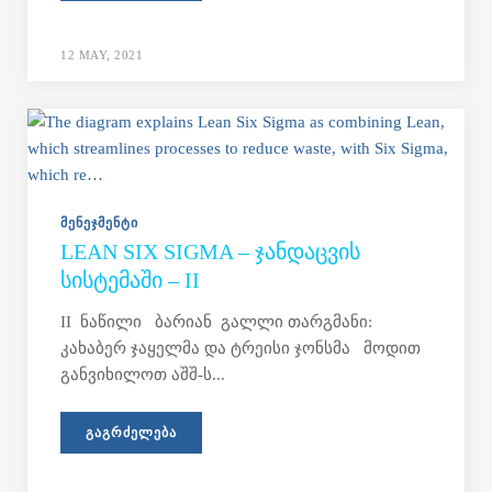
12 MAY, 2021
ᲛᲔᲜᲔᲯᲛᲔᲜᲢᲘ
LEAN SIX SIGMA – ᲯᲐᲜᲓᲐᲪᲕᲘᲡ
ᲡᲘᲡᲢᲔᲛᲐᲨᲘ – II
II ნაწილი ბარიან გალლი თარგმანი:
კახაბერ ჯაყელმა და ტრეისი ჯონსმა მოდით
განვიხილოთ აშშ-ს...
ᲒᲐᲒᲠᲫᲔᲚᲔᲑᲐ