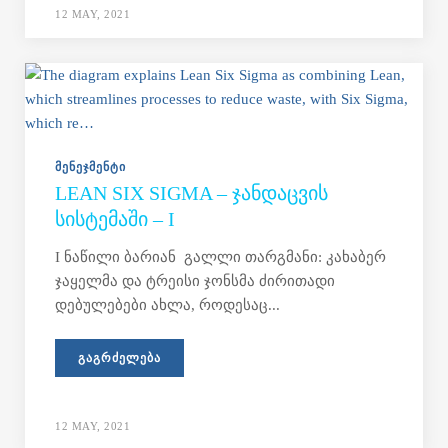
12 MAY, 2021
ᲛᲔᲜᲔᲯᲛᲔᲜᲢᲘ
LEAN SIX SIGMA – ᲯᲐᲜᲓᲐᲪᲕᲘᲡ
ᲡᲘᲡᲢᲔᲛᲐᲨᲘ – I
I ნაწილი ბარიან გალლი თარგმანი: კახაბერ
ჯაყელმა და ტრეისი ჯონსმა ძირითადი
დებულებები ახლა, როდესაც...
ᲒᲐᲒᲠᲫᲔᲚᲔᲑᲐ
12 MAY, 2021