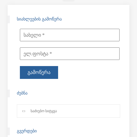
ᲡᲘᲐᲮᲚᲔᲔᲑᲘᲡ ᲒᲐᲛᲝᲬᲔᲠᲐ
ᲫᲔᲑᲜᲐ
ᲒᲕᲔᲠᲓᲔᲑᲘ