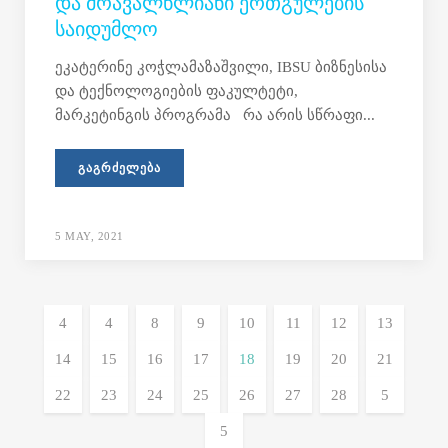
ᲓᲐ ᲛᲠᲐᲕᲐᲚᲬᲚᲘᲐᲜᲘ ᲔᲠᲗᲒᲣᲚᲔᲑᲘᲡ
ᲡᲐᲘᲓᲣᲛᲚᲝ
ეკატერინე კოჭლამაზაშვილი, IBSU ბიზნესისა
და ტექნოლოგიების ფაკულტეტი,
მარკეტინგის პროგრამა რა არის სწრაფი...
ᲒᲐᲒᲠᲫᲔᲚᲔᲑᲐ
5 MAY, 2021
8
9
10
11
12
13
14
15
16
17
18
19
20
21
22
23
24
25
26
27
28