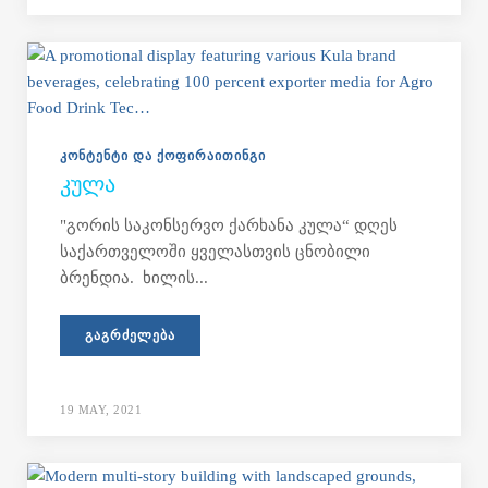
ᲙᲝᲜᲢᲔᲜᲢᲘ ᲓᲐ ᲥᲝᲤᲘᲠᲐᲘᲗᲘᲜᲒᲘ
ᲙᲣᲚᲐ
"გორის საკონსერვო ქარხანა კულა“ დღეს
საქართველოში ყველასთვის ცნობილი
ბრენდია. ხილის...
ᲒᲐᲒᲠᲫᲔᲚᲔᲑᲐ
19 MAY, 2021