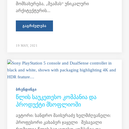
მომსახურება, „მეამას“ უნიკალური
არქიტექტურის...
ᲒᲐᲒᲠᲫᲔᲚᲔᲑᲐ
19 MAY, 2021
ᲑᲠᲔᲜᲓᲘᲜᲒᲘ
ᲬᲚᲘᲡ ᲡᲐᲣᲙᲔᲗᲔᲡᲝ ᲙᲝᲛᲞᲐᲜᲘᲐ ᲓᲐ
ᲞᲠᲝᲓᲣᲥᲢᲘ ᲛᲡᲝᲤᲚᲘᲝᲨᲘ
ავტორი: სანდრო მაისურაძე ხელმძღვანელი:
პროფესორი კახაბერ ჯაყელი შესავალი