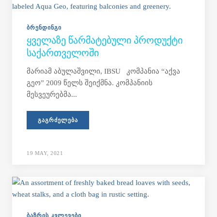
ᲑᲠᲔᲜᲓᲘᲜᲒᲘ
ᲧᲕᲔᲚᲐᲖᲔ ᲬᲐᲠᲛᲐᲢᲔᲑᲣᲚᲘ ᲞᲠᲝᲓᲣᲥᲢᲘ
ᲡᲐᲥᲐᲠᲗᲕᲔᲚᲝᲨᲘ
მარიამ აბულაშვილი, IBSU კომპანია “აქვა
გეო” 2009 წელს შეიქმნა. კომპანიის
მესვეურებმა...
ᲒᲐᲒᲠᲫᲔᲚᲔᲑᲐ
19 MAY, 2021
ᲑᲐᲖᲠᲘᲡ ᲙᲕᲚᲔᲕᲔᲑᲘ