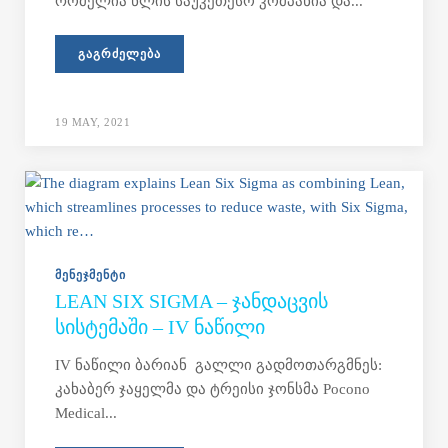
რომელია წლის საუკეთესო კომპანია და...
ᲒᲐᲒᲠᲫᲔᲚᲔᲑᲐ
19 MAY, 2021
ᲛᲔᲜᲔᲯᲛᲔᲜᲢᲘ
LEAN SIX SIGMA – ᲯᲐᲜᲓᲐᲪᲕᲘᲡ
ᲡᲘᲡᲢᲔᲛᲐᲨᲘ – IV ᲜᲐᲬᲘᲚᲘ
IV ნაწილი ბარიან გალლი გადმოთარგმნეს:
კახაბერ ჯაყელმა და ტრეისი ჯონსმა Pocono
Medical...