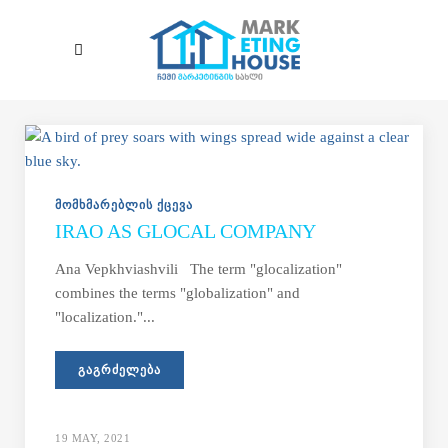
Skip to main content
ᲛᲝᲛᲮᲛᲐᲠᲔᲑᲚᲘᲡ ᲥᲪᲔᲕᲐ
IRAO AS GLOCAL COMPANY
Ana Vepkhviashvili The term "glocalization"
combines the terms "globalization" and
"localization."...
ᲒᲐᲒᲠᲫᲔᲚᲔᲑᲐ
19 MAY, 2021