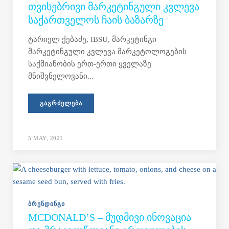
ᲗᲕᲘᲡᲔᲑᲠᲘᲕᲘ ᲛᲐᲠᲙᲔᲢᲘᲜᲒᲣᲚᲘ ᲙᲕᲚᲔᲕᲐ
ᲡᲐᲥᲐᲠᲗᲕᲔᲚᲝᲡ ᲩᲐᲘᲡ ᲑᲐᲖᲐᲠᲖᲔ
ტარიელ ქებაძე, IBSU, მარკეტინგი
მარკეტინგული კვლევა მარკეტოლოგების
საქმიანობის ერთ-ერთი ყველაზე
მნიშვნელოვანი...
ᲒᲐᲒᲠᲫᲔᲚᲔᲑᲐ
5 MAY, 2021
ᲑᲠᲔᲜᲓᲘᲜᲒᲘ
MCDONALD’S – ᲛᲣᲓᲛᲘᲕᲘ ᲘᲜᲝᲕᲐᲪᲘᲐ