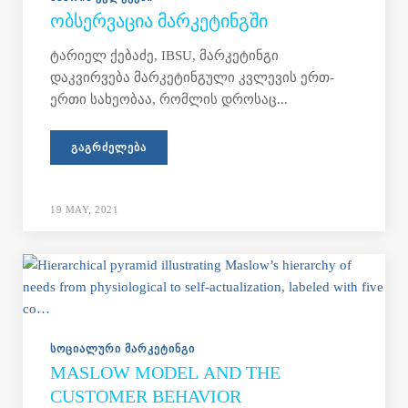
ᲝᲑᲡᲔᲠᲕᲐᲪᲘᲐ ᲛᲐᲠᲙᲔᲢᲘᲜᲒᲨᲘ
ტარიელ ქებაძე, IBSU, მარკეტინგი
დაკვირვება მარკეტინგული კვლევის ერთ-
ერთი სახეობაა, რომლის დროსაც...
ᲒᲐᲒᲠᲫᲔᲚᲔᲑᲐ
19 MAY, 2021
ᲡᲝᲪᲘᲐᲚᲣᲠᲘ ᲛᲐᲠᲙᲔᲢᲘᲜᲒᲘ
MASLOW MODEL AND THE
CUSTOMER BEHAVIOR