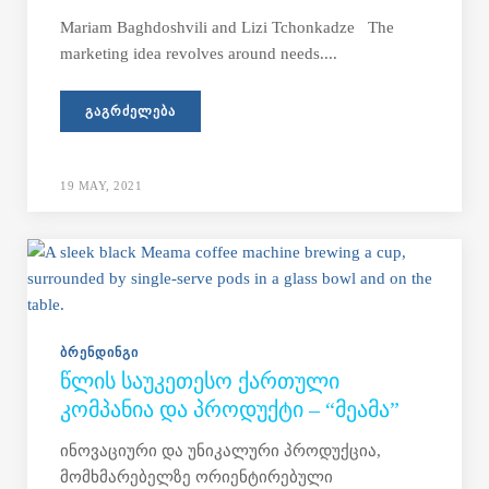
Mariam Baghdoshvili and Lizi Tchonkadze The
marketing idea revolves around needs....
ᲒᲐᲒᲠᲫᲔᲚᲔᲑᲐ
19 MAY, 2021
ᲑᲠᲔᲜᲓᲘᲜᲒᲘ
ᲬᲚᲘᲡ ᲡᲐᲣᲙᲔᲗᲔᲡᲝ ᲥᲐᲠᲗᲣᲚᲘ
ᲙᲝᲛᲞᲐᲜᲘᲐ ᲓᲐ ᲞᲠᲝᲓᲣᲥᲢᲘ – “ᲛᲔᲐᲛᲐ”
ინოვაციური და უნიკალური პროდუქცია,
მომხმარებელზე ორიენტირებული